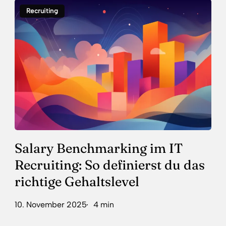
Recruiting
Benchmarking
im
IT
Recruiting:
So
definierst
du
das
richtige
Gehaltslevel
Salary Benchmarking im IT
Recruiting: So definierst du das
richtige Gehaltslevel
10. November 2025
4 min