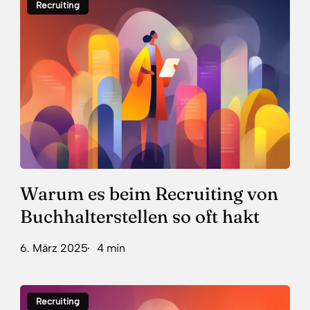
Recruiting
es
beim
Recruiting
von
Buchhalter­
stellen
so
oft
hakt
Warum es beim Recruiting von
Buchhalter­stellen so oft hakt
6. März 2025
4 min
Warum
Recruiting
Sales