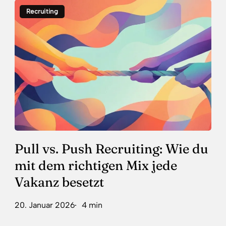
Pull
Recruiting
vs.
Push
Recruiting:
Wie
du
mit
dem
richtigen
Mix
jede
Vakanz
Pull vs. Push Recruiting: Wie du
besetzt
mit dem richtigen Mix jede
Vakanz besetzt
20. Januar 2026
4 min