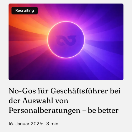
No-
Recruiting
Gos
für
Geschäftsführer
bei
der
Auswahl
von
Personalberatungen
–
be
better
No-Gos für Geschäftsführer bei
der Auswahl von
Personalberatungen – be better
16. Januar 2026
3 min