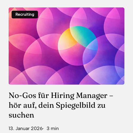
No-
Recruiting
Gos
für
Hiring
Manager
–
hör
auf,
dein
Spiegelbild
zu
suchen
No-Gos für Hiring Manager –
hör auf, dein Spiegelbild zu
suchen
13. Januar 2026
3 min