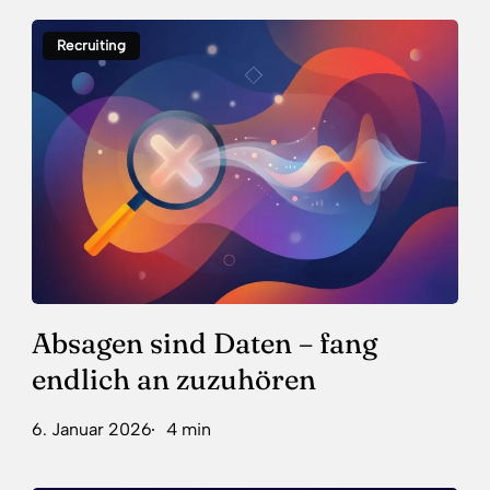
Absagen
Recruiting
sind
Daten
–
fang
endlich
an
zuzuhören
Absagen sind Daten – fang
endlich an zuzuhören
6. Januar 2026
4 min
Salary