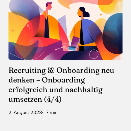
neu
denken
–
Onboarding
erfolgreich
und
nachhaltig
umsetzen
(4/4)
Recruiting & Onboarding neu
denken – Onboarding
erfolgreich und nachhaltig
umsetzen (4/4)
2. August 2023
7 min