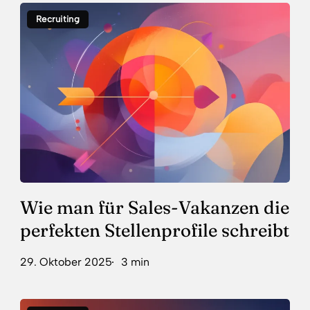
Wie
Recruiting
man
für
Sales-
Vakanzen
die
perfekten
Stellenprofile
schreibt
Wie man für Sales-Vakanzen die
perfekten Stellenprofile schreibt
29. Oktober 2025
3 min
Warum