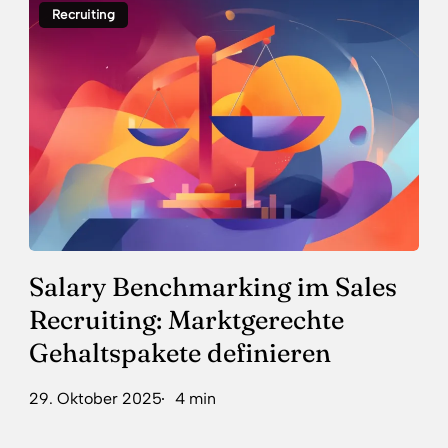
Recruiting
Benchmarking
im
Sales
Recruiting:
Marktgerechte
Gehaltspakete
definieren
Salary Benchmarking im Sales
Recruiting: Marktgerechte
Gehaltspakete definieren
29. Oktober 2025
4 min