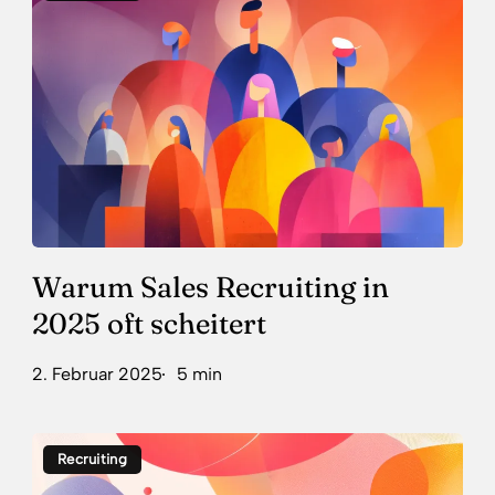
Recruiting
in
2025
oft
scheitert
Warum Sales Recruiting in
2025 oft scheitert
2. Februar 2025
5 min
Recruiting
Recruiting
&
Onboarding