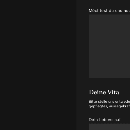
Möchtest du uns noc
u
n
Deine Vita
s
s
Bitte stelle uns entwed
t
gepflegtes, aussagekräf
a
r
Dein Lebenslauf
t
e