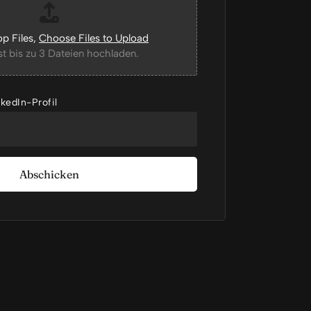
p Files,
Choose Files to Upload
t bis zu 3 Dateien hochladen.
kedIn-Profil
Abschicken