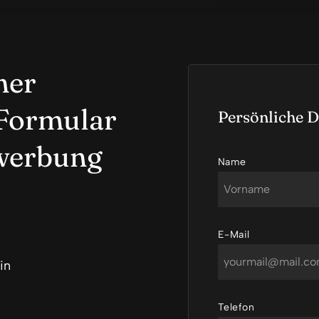
ner
s Formular
Persönliche D
ewerbung
Name
Vorname
E-Mail
in
Telefon