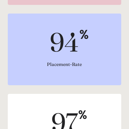
94
%
Placement-Rate
97
%