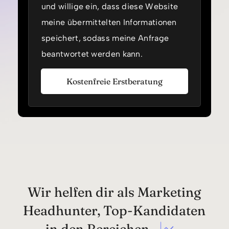
t
und willige ein, dass diese Website
e
meine übermittelten Informationen
n
s
speichert, sodass meine Anfrage
c
h
beantwortet werden kann.
u
t
z
Kostenfreie Erstberatung
Wir helfen dir als Marketing
Headhunter, Top-Kandidaten
in den Bereichen