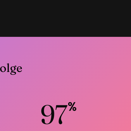
olge
97
%