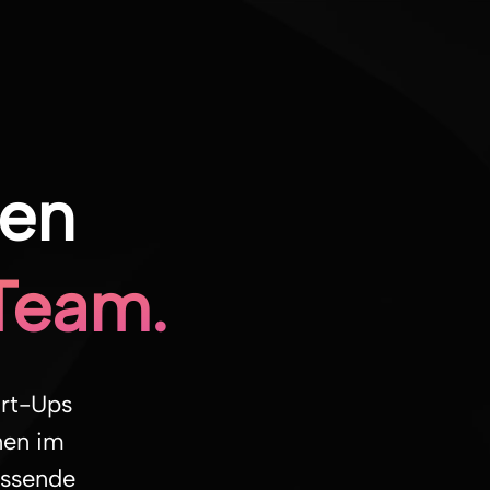
ten
 Team.
art-Ups
nen im
assende