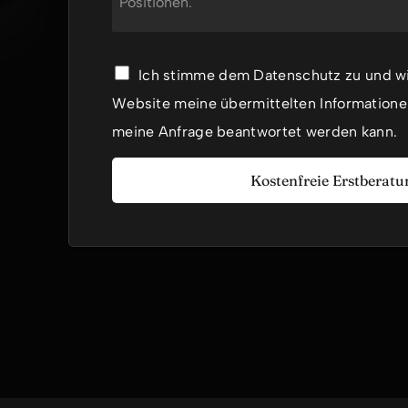
D
Ich stimme dem Datenschutz zu und wil
a
t
Website meine übermittelten Informatione
e
meine Anfrage beantwortet werden kann.
n
s
c
Kostenfreie Erstberatu
h
u
t
z