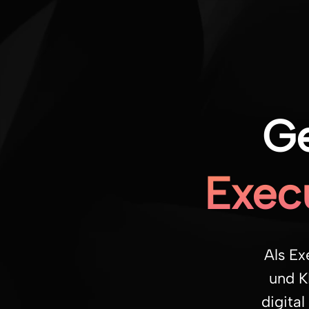
Skip
to
main
content
Ge
Execu
Als Ex
und K
digita