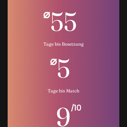
55
⌀
Tage bis Besetzung
5
⌀
Tage bis Match
9
/10