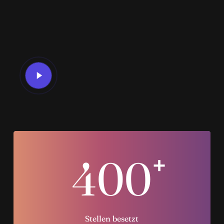
Play
Video
400
+
Stellen besetzt