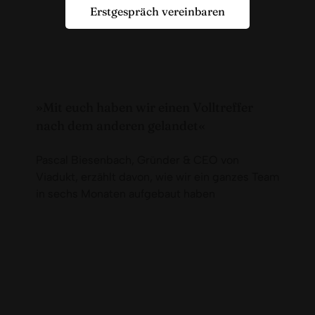
Erstgespräch vereinbaren
»Mit euch haben wir einen Volltreffer
nach dem anderen gelandet«
Pascal Biesenbach, Gründer & CEO von
Viadukt, erzählt davon, wie wir ein ganzes Team
in sechs Monaten aufgebaut haben